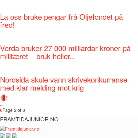
La oss bruke pengar frå Oljefondet på
fred!
Verda bruker 27 000 milliardar kroner på
militæret – bruk heller...
Nordsida skule vann skrivekonkurranse
med klar melding mot krig
1
2
3
...
6
Page 2 of 6
FRAMTIDAJUNIOR.NO