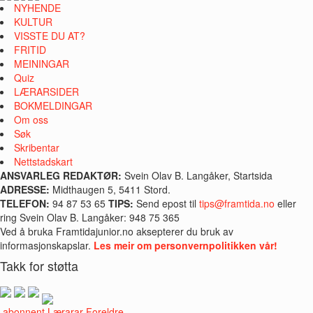
NYHENDE
KULTUR
VISSTE DU AT?
FRITID
MEININGAR
Quiz
LÆRARSIDER
BOKMELDINGAR
Om oss
Søk
Skribentar
Nettstadskart
ANSVARLEG REDAKTØR:
Svein Olav B. Langåker, Startsida
ADRESSE:
Midthaugen 5, 5411 Stord.
TELEFON:
94 87 53 65
TIPS:
Send epost til
tips@framtida.no
eller
ring Svein Olav B. Langåker: 948 75 365
Ved å bruka Framtidajunior.no aksepterer du bruk av
informasjonskapslar.
Les meir om personvernpolitikken vår!
Takk for støtta
i abonnent
Lærarar
Foreldre