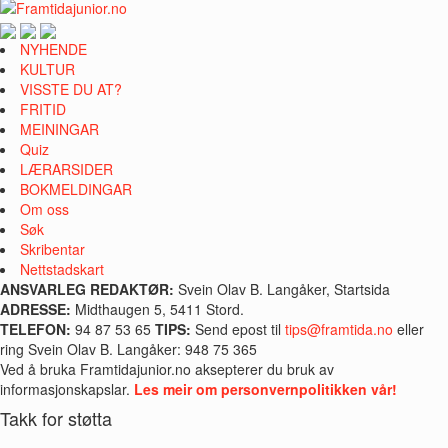
NYHENDE
KULTUR
VISSTE DU AT?
FRITID
MEININGAR
Quiz
LÆRARSIDER
BOKMELDINGAR
Om oss
Søk
Skribentar
Nettstadskart
ANSVARLEG REDAKTØR:
Svein Olav B. Langåker, Startsida
ADRESSE:
Midthaugen 5, 5411 Stord.
TELEFON:
94 87 53 65
TIPS:
Send epost til
tips@framtida.no
eller
ring Svein Olav B. Langåker: 948 75 365
Ved å bruka Framtidajunior.no aksepterer du bruk av
informasjonskapslar.
Les meir om personvernpolitikken vår!
Takk for støtta