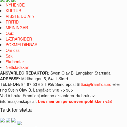
NYHENDE
KULTUR
VISSTE DU AT?
FRITID
MEININGAR
Quiz
LÆRARSIDER
BOKMELDINGAR
Om oss
Søk
Skribentar
Nettstadskart
ANSVARLEG REDAKTØR:
Svein Olav B. Langåker, Startsida
ADRESSE:
Midthaugen 5, 5411 Stord.
TELEFON:
94 87 53 65
TIPS:
Send epost til
tips@framtida.no
eller
ring Svein Olav B. Langåker: 948 75 365
Ved å bruka Framtidajunior.no aksepterer du bruk av
informasjonskapslar.
Les meir om personvernpolitikken vår!
Takk for støtta