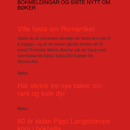
BOKMELDINGAR OG SISTE NYTT OM
BØKER
Ville fakta om Romarriket
Visste du at romarane kanskje var betre enn oss til
å byggja – og at ein keisar gjorde hesten sin til
prest? Forfattar Martin Aas byr på ein haug med
overraskande fakta i boka
Det kuleste fra
Romerriket
.
Bøker
Har skrive tre nye bøker om
rare og kule dyr
Bøker
80 år sidan Pippi Langstrømpe
kom i bokhylla