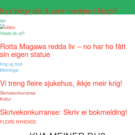
Kva betyr det å vere medlem i Nato?
dyr
Visste du at?
Rotta Magawa redda liv – no har ho fått
sin eigen statue
Krig og fred
Meiningar
Vi treng fleire sjukehus, ikkje meir krig!
Skrivekonkurranse
Kultur
Skrivekonkurranse: Skriv ei bokmelding!
FLEIRE NYHENDE