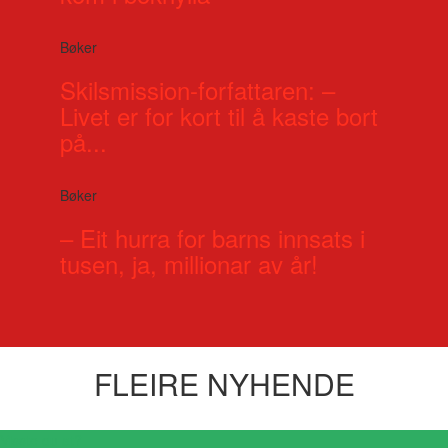
Bøker
Skilsmission-forfattaren: –
Livet er for kort til å kaste bort
på...
Bøker
– Eit hurra for barns innsats i
tusen, ja, millionar av år!
FLEIRE NYHENDE
Visste du at?