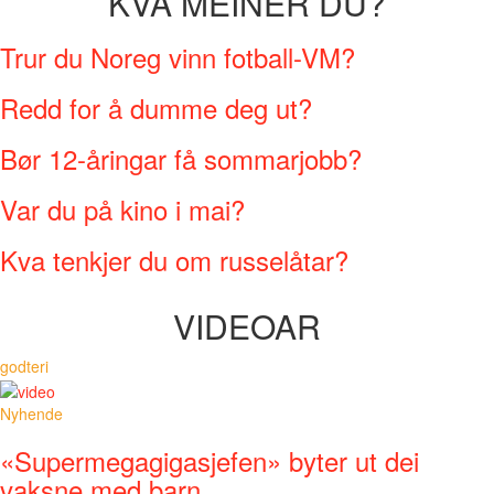
KVA MEINER DU?
Trur du Noreg vinn fotball-VM?
Redd for å dumme deg ut?
Bør 12-åringar få sommarjobb?
Var du på kino i mai?
Kva tenkjer du om russelåtar?
VIDEOAR
godteri
Nyhende
«Supermegagigasjefen» byter ut dei
vaksne med barn