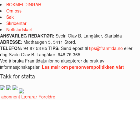
BOKMELDINGAR
Om oss
Søk
Skribentar
Nettstadskart
ANSVARLEG REDAKTØR:
Svein Olav B. Langåker, Startsida
ADRESSE:
Midthaugen 5, 5411 Stord.
TELEFON:
94 87 53 65
TIPS:
Send epost til
tips@framtida.no
eller
ring Svein Olav B. Langåker: 948 75 365
Ved å bruka Framtidajunior.no aksepterer du bruk av
informasjonskapslar.
Les meir om personvernpolitikken vår!
Takk for støtta
i abonnent
Lærarar
Foreldre