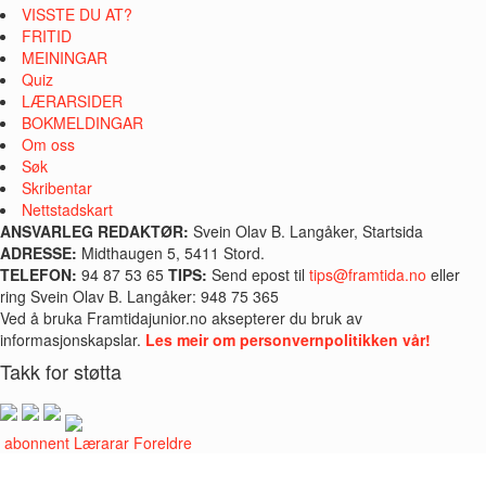
VISSTE DU AT?
FRITID
MEININGAR
Quiz
LÆRARSIDER
BOKMELDINGAR
Om oss
Søk
Skribentar
Nettstadskart
ANSVARLEG REDAKTØR:
Svein Olav B. Langåker, Startsida
ADRESSE:
Midthaugen 5, 5411 Stord.
TELEFON:
94 87 53 65
TIPS:
Send epost til
tips@framtida.no
eller
ring Svein Olav B. Langåker: 948 75 365
Ved å bruka Framtidajunior.no aksepterer du bruk av
informasjonskapslar.
Les meir om personvernpolitikken vår!
Takk for støtta
i abonnent
Lærarar
Foreldre