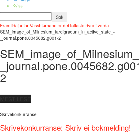
Kviss
Framtidajunior
Vassbjørnane er dei tøffaste dyra i verda
SEM_image_of_Milnesium_tardigradum_in_active_state_-
_journal.pone.0045682.g001-2
SEM_image_of_Milnesium_ta
_journal.pone.0045682.g00
2
MEST LESE
Skrivekonkurranse
Skrivekonkurranse: Skriv ei bokmelding!