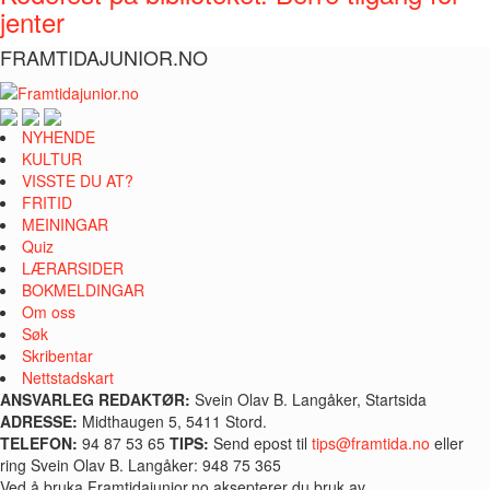
jenter
FRAMTIDAJUNIOR.NO
NYHENDE
KULTUR
VISSTE DU AT?
FRITID
MEININGAR
Quiz
LÆRARSIDER
BOKMELDINGAR
Om oss
Søk
Skribentar
Nettstadskart
ANSVARLEG REDAKTØR:
Svein Olav B. Langåker, Startsida
ADRESSE:
Midthaugen 5, 5411 Stord.
TELEFON:
94 87 53 65
TIPS:
Send epost til
tips@framtida.no
eller
ring Svein Olav B. Langåker: 948 75 365
Ved å bruka Framtidajunior.no aksepterer du bruk av