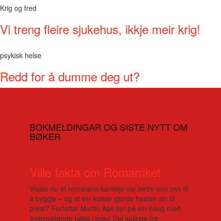
Krig og fred
Vi treng fleire sjukehus, ikkje meir krig!
psykisk helse
Redd for å dumme deg ut?
BOKMELDINGAR OG SISTE NYTT OM
BØKER
Ville fakta om Romarriket
Visste du at romarane kanskje var betre enn oss til
å byggja – og at ein keisar gjorde hesten sin til
prest? Forfattar Martin Aas byr på ein haug med
overraskande fakta i boka
Det kuleste fra