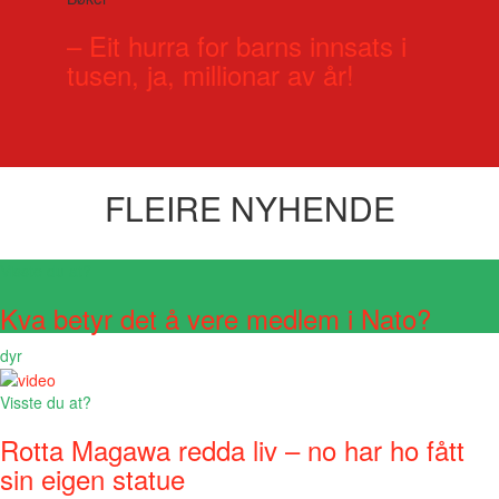
– Eit hurra for barns innsats i
tusen, ja, millionar av år!
FLEIRE NYHENDE
Visste du at?
Kva betyr det å vere medlem i Nato?
dyr
Visste du at?
Rotta Magawa redda liv – no har ho fått
sin eigen statue